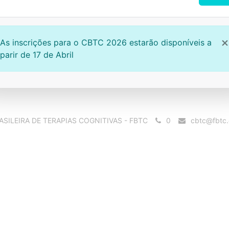
As inscrições para o CBTC 2026 estarão disponíveis a
parir de 17 de Abril
SILEIRA DE TERAPIAS COGNITIVAS - FBTC
0
cbtc@fbtc.