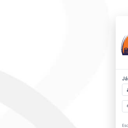
Já
Es